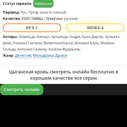
языке и на любых устройствах LordFilm.
Статус сериала:
Завершен
Перевод:
Рус. Проф. многоголосый
Качество:
FHD (1080p)
|
Озвучка:
русская
8.1
6.4
Актеры:
Освальдо Лапорт, Арнальдо Андре, Хуан Дартес, Хульета
Диас, Ромина Гаэтани, Валентина Басси, Бетиана Блум, Малена
Сольда, Антонио Гримау, Хоакин Фуррьель
Жанр:
Детектив
,
Мелодрама
,
Драма
Цыганская кровь смотреть онлайн бесплатно в
хорошем качестве все серии
Смотреть онлайн