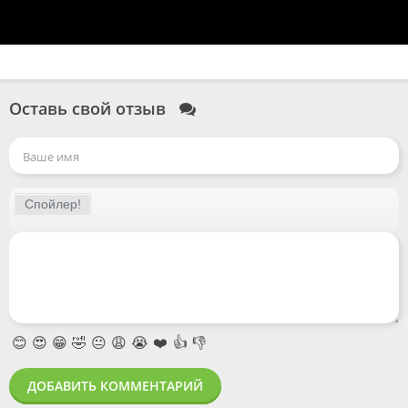
Оставь свой отзыв
😊
😍
😁
🤣
😐
😩
😭
❤️
👍
👎
ДОБАВИТЬ КОММЕНТАРИЙ