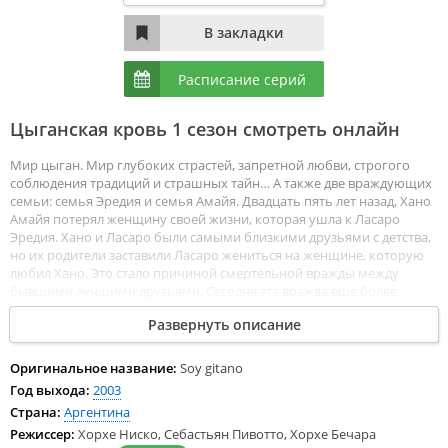
Расписание серий
Цыганская кровь 1 сезон смотреть онлайн
Мир цыган. Мир глубоких страстей, запретной любви, строгого
соблюдения традиций и страшных тайн… А также две враждующих
семьи: семья Эредия и семья Амайя. Двадцать пять лет назад, Хано
Амайя потерял женщину своей жизни, которая ушла к Ласаро
Эредия. Хано и Ласаро были самыми близкими друзьями с детства,
но их родители заставили Ласаро жениться на женщине, которую
любил Хано. Это стало причиной смертельной вражды между
бывшими лучшими друзьями. Сегодня эта вражда еще более
сильна. Дети Хано и братья и сестра Ласаро испытывают друг к
Развернуть описание
другу большую симпатию. Однако многолетняя вражда между
семьями не позволяет симпатиям перерасти в любовные
отношения. Тем не менее, они решают испытать судьбу и волю
Оригинальное название:
Soy gitano
глав семейств, которые сделают все, чтобы судьбы членов семьи
Год выхода:
2003
Амайя и семьи Эредия никогда не пересеклись. Смотреть
Страна:
Аргентина
Цыганская кровь все серии сериала подряд онлайн бесплатно в
Режиссер:
Хорхе Ниско, Себастьян Пивотто, Хорхе Бечара
хорошем качестве онлайн FullHD 1080p полностью на русском