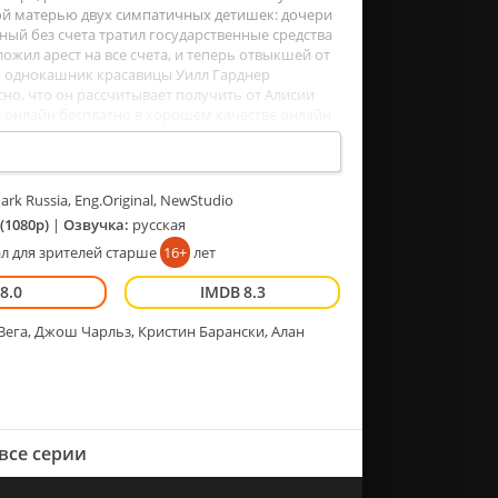
вой матерью двух симпатичных детишек: дочери
рный без счета тратил государственные средства
ожил арест на все счета, и теперь отвыкшей от
ю однокашник красавицы Уилл Гарднер
сно, что он рассчитывает получить от Алисии
д онлайн бесплатно в хорошем качестве онлайн
rk Russia, Eng.Original, NewStudio
(1080p)
|
Озвучка:
русская
л для зрителей старше
16+
лет
8.0
8.3
Вега, Джош Чарльз, Кристин Барански, Алан
все серии