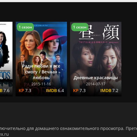
1 сезон
1 сезон
Ради любви я все
смогу / Вечная
вь
любовь
Дневные красавицы
2015-11-16
2014-07-17
7.6
7.3
6.4
7.3
7.2
ключительно для домашнего ознакомительного просмотра. Пре
x.ru