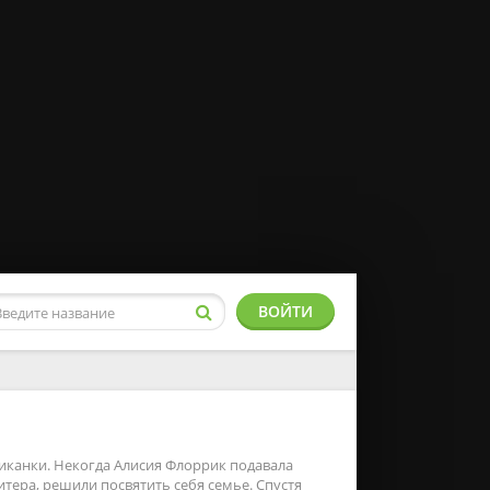
ВОЙТИ
иканки. Некогда Алисия Флоррик подавала
тера, решили посвятить себя семье. Спустя