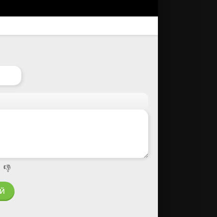

👎
ИЙ