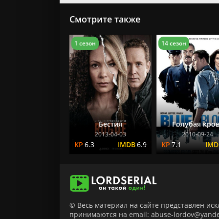
Смотрите также
1 сезон
14 сезон
Бестия
Голубая кро
2013-04-03
2010-09-24
6.3
6.9
7.1
© Весь материал на сайте представлен ис
принимаются на email: abuse-lordov@yande