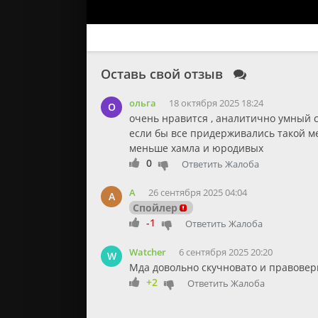
Оставь свой отзыв
ольга
18 октября 2025 18:24
О
очень нравится , аналитично умный 
если бы все придерживались такой м
меньше хамла и юродивых
0
Ответить
Жалоба
А
26 сентября 2025 04:04
А
Спойлер
-1
Ответить
Жалоба
Watcher
6 сентября 2025 20:20
W
Мда довольно скучновато и правоверн
+2
Ответить
Жалоба