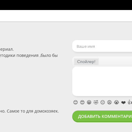
сериал.
етодики поведения ,было бы
😊
😍
😁
🤣
😐
😩
😭
❤️

о. Самое то для домохозяек.
ДОБАВИТЬ КОММЕНТАР