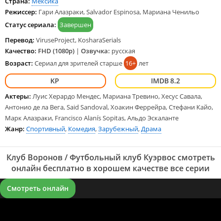
Страна:
Мексика
достаточно долго помогала бывшему главе и неплохо разбирается
Режиссер:
Гари Алазраки, Salvador Espinosa, Мариана Ченильо
в делах клуба. Естественно, она сможет гораздо более качественно
работать на ответственном посту. Но пока ситуация не меняется, а
Статус сериала:
Завершен
вот игра команды стабильно ухудшается... Смотреть Клуб Воронов
/ Футбольный клуб Куэрвос все серии сериала подряд онлайн
Перевод:
ViruseProject, KosharaSerials
бесплатно в хорошем качестве онлайн FullHD 1080p полностью на
Качество:
FHD (1080p)
|
Озвучка:
русская
русском языке и на любых устройствах LordFilm.
Возраст:
Сериал для зрителей старше
16+
лет
8.2
Актеры:
Луис Херардо Мендес, Мариана Тревино, Хесус Савала,
Антонио де ла Вега, Said Sandoval, Хоакин Феррейра, Стефани Кайо,
Марк Алазраки, Francisco Alanís Sopitas, Альдо Эскаланте
Жанр:
Спортивный
,
Комедия
,
Зарубежный
,
Драма
Клуб Воронов / Футбольный клуб Куэрвос смотреть
онлайн бесплатно в хорошем качестве все серии
Смотреть онлайн