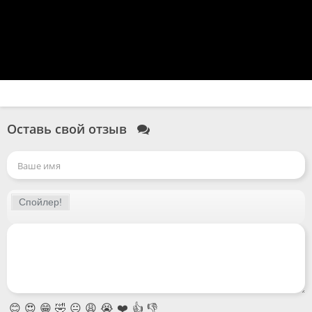
Оставь свой отзыв
😊
😍
😁
🤣
😐
😩
😭
❤️
👍
👎