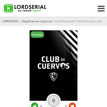
LORDSERIAL
»
Зарубежные сериалы
» Клуб Воронов / Футбольный клуб Куэрвос
4 сезон
0
0
0