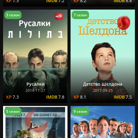
7.3
7.2
8.2
8.8
3 сезон
7 сезон
Русалки
Детство Шелдона
2014-11-27
2017-09-25
7.3
7.8
8.1
7.5
5 сезон
9 сезон