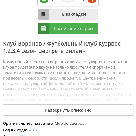
Расписание серий
Клуб Воронов / Футбольный клуб Куэрвос
1,2,3,4 сезон смотреть онлайн
Комедийный проект о внутренних делах популярного футбольного
клуба придется по вкусу не только любителям спортивной
тематики в сериалах, но и всем, кто предпочитает провести вечер
под веселый юмористический продукт. В центре внимания
находится популярный футбольный клуб в Мексике, в городке
Нуэво-Толедо. Его бессменный многолетний лидер недавно
скончался, и теперь вся команда, руководители и тренерский штаб
замерли в ожидании назначения нового директора. Известие
печальное, множество сотрудников переживают о собственном
Развернуть описание
будущем. На пост президента сразу же самовольно назначает себя
Сальвадор Иглесиас, хотя особо не разбирается в спорте и
менеджерских обязанностях, связанных с этим. Недовольные
Оригинальное название:
Club de Cuervos
самовольным решением тоже находятся и в качестве лидера
Год выхода:
2015
предлагают сестру главного героя по имени Изабель. Девушка