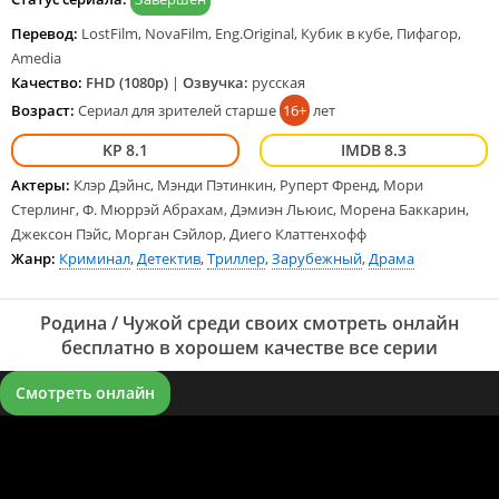
Перевод:
LostFilm, NovaFilm, Eng.Original, Кубик в кубе, Пифагор,
Amedia
Качество:
FHD (1080p)
|
Озвучка:
русская
Возраст:
Сериал для зрителей старше
16+
лет
8.1
8.3
Актеры:
Клэр Дэйнс, Мэнди Пэтинкин, Руперт Френд, Мори
Стерлинг, Ф. Мюррэй Абрахам, Дэмиэн Льюис, Морена Баккарин,
Джексон Пэйс, Морган Сэйлор, Диего Клаттенхофф
Жанр:
Криминал
,
Детектив
,
Триллер
,
Зарубежный
,
Драма
Родина / Чужой среди своих смотреть онлайн
бесплатно в хорошем качестве все серии
Смотреть онлайн