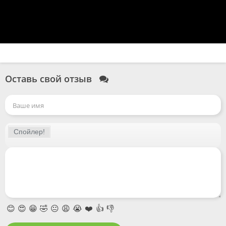
Оставь свой отзыв
😊
😍
😁
🤣
😐
😩
😭
❤️
👍
👎