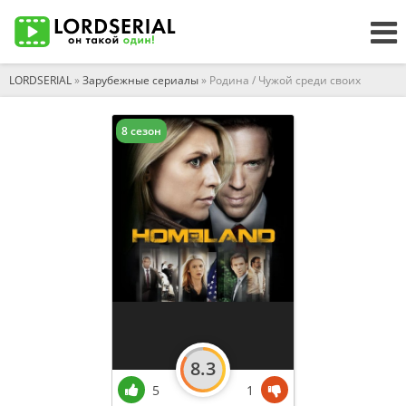
LORDSERIAL
»
Зарубежные сериалы
» Родина / Чужой среди своих
8 сезон
8.3
5
1