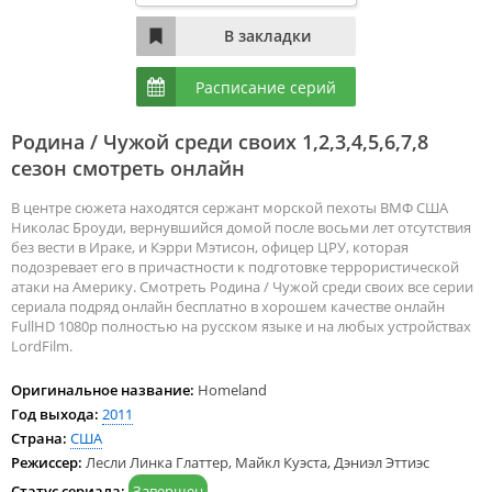
Расписание серий
Родина / Чужой среди своих 1,2,3,4,5,6,7,8
сезон смотреть онлайн
В центре сюжета находятся сержант морской пехоты ВМФ США
Николас Броуди, вернувшийся домой после восьми лет отсутствия
без вести в Ираке, и Кэрри Мэтисон, офицер ЦРУ, которая
подозревает его в причастности к подготовке террористической
атаки на Америку. Смотреть Родина / Чужой среди своих все серии
сериала подряд онлайн бесплатно в хорошем качестве онлайн
FullHD 1080p полностью на русском языке и на любых устройствах
LordFilm.
Оригинальное название:
Homeland
Год выхода:
2011
Страна:
США
Режиссер:
Лесли Линка Глаттер, Майкл Куэста, Дэниэл Эттиэс
Статус сериала:
Завершен