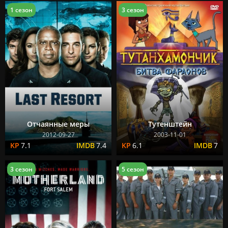
1 сезон
3 сезон
Отчаянные меры
Тутенштейн
2012-09-27
2003-11-01
7.1
7.4
6.1
7
3 сезон
5 сезон