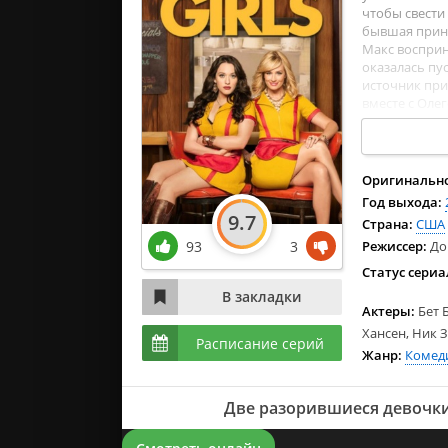
2024
чтобы свести
2023
бывшая принц
Макс восприн
2022
оказалась пу
источник при
вместе с Оле
новым владел
ингредиент у
хорошем каче
Оригинально
Год выхода:
9.7
Страна:
США
Режиссер:
До
93
3
Статус сериа
Актеры:
Бет 
Хансен, Ник 
Расписание серий
Жанр:
Комед
Две разорившиеся девочки 