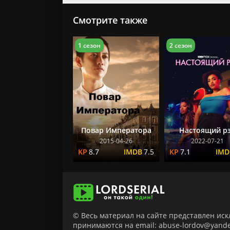
Смотрите также
1 сезон
2 сезон
Повар Императора
Настоящий р
2015-04-26
2022-07-21
8.7
7.5
7.1
© Весь материал на сайте представлен ис
принимаются на email: abuse-lordov@yande