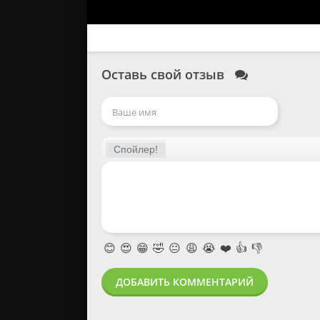
Оставь свой отзыв
😊
😍
😁
🤣
😐
😩
😭
❤️
👍
👎
ДОБАВИТЬ КОММЕНТАРИЙ