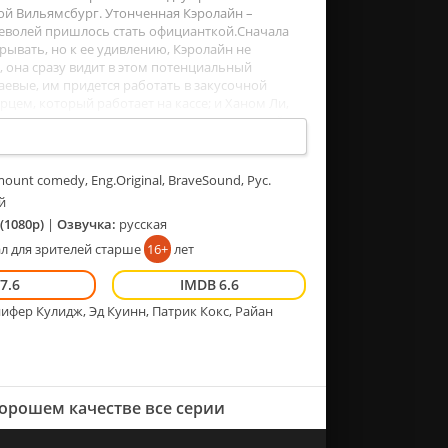
ной Вильямсбург. Утонченная Кэролайн –
неволей пришлось стать официанткой.Сначала
ывать, но к ее удивлению, Кэролайн не
, она сразу видит в этом потенциальный
аевые, им придется работать в закусочной
цем, который работает на кассе; и Ханом Ли,
отают вместе, и, возможно, нашли секретный
ерии сериала подряд онлайн бесплатно в
ойствах LordFilm.
ount comedy, Eng.Original, BraveSound, Рус.
й
(1080p)
|
Озвучка:
русская
л для зрителей старше
16+
лет
7.6
6.6
ифер Кулидж, Эд Куинн, Патрик Кокс, Райан
хорошем качестве все серии